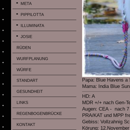
META
PIPPILOTTA
ILLUMINATA
JOSIE
RÜDEN
WURFPLANUNG
WÜRFE
Papa: Blue Havens a 
STANDART
Mama: India Blue Sun
GESUNDHEIT
HD: A
MDR +/+ nach Gen-T
LINKS
Augen: CEA - nach 7
REGENBOGENBRÜCKE
PRA/KAT und MPP fre
Gebiss: Vollzahnig S
KONTAKT
Körung: 12.November