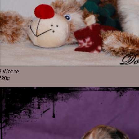
3.Woche
728g