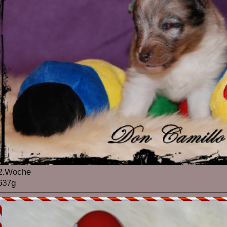
2.Woche
637g