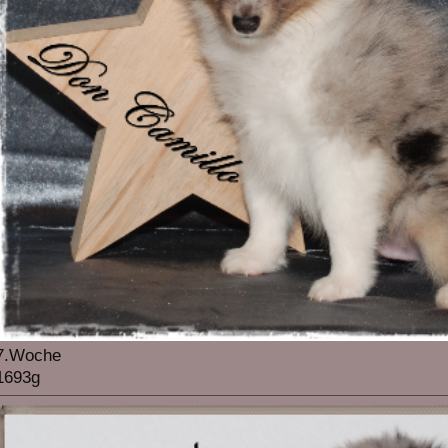
7.Woche
1693g