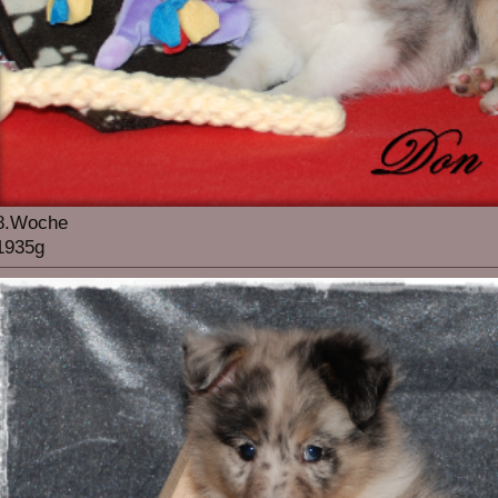
8.Woche
1935g