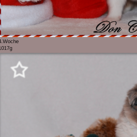
4.Woche
1017g