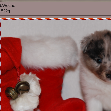
6.Woche
1522g