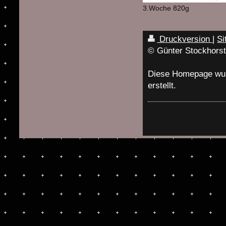
3.Woche 820g
Druckversion
|
Si
© Günter Stockhors
Diese Homepage wu
erstellt.